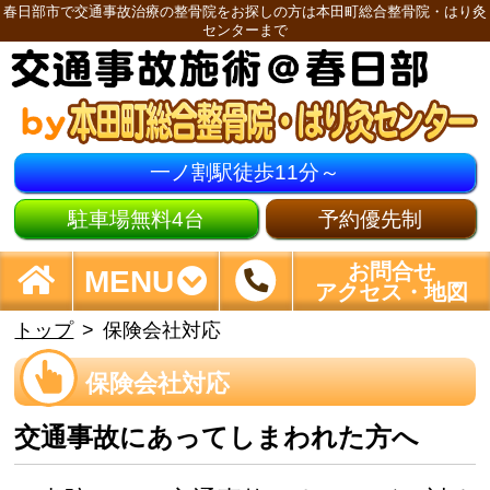
春日部市で交通事故治療の整骨院をお探しの方は本田町総合整骨院・はり灸
センターまで
一ノ割駅徒歩11分～
駐車場無料4台
予約優先制
お問合せ
MENU
アクセス・地図
トップ
保険会社対応
保険会社対応
交通事故にあってしまわれた方へ