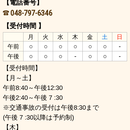
【電話番号】
048-797-6346
【受付時間 】
月
火
水
木
金
土
日
○
○
○
○
○
○
-
午前
○
○
○
-
○
○
-
午後
【受付時間】
【月～土】
午前8:40～午後12:30
午後2:40～午後 7 :30
※交通事故の受付は午後8:30まで
(午後 7 :30以降は予約制)
【木】