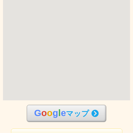
G
o
o
g
l
e
マップ