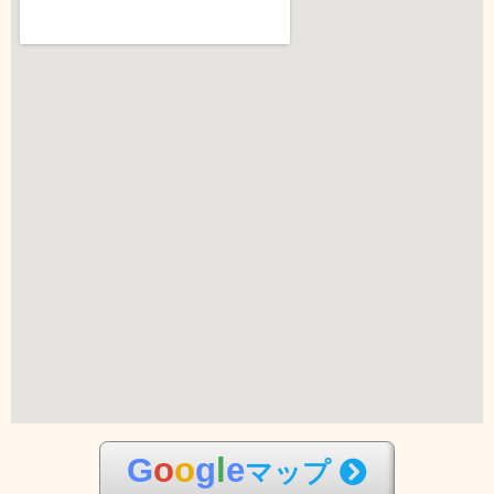
G
o
o
g
l
e
マップ